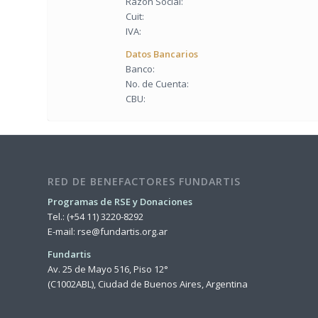
Razón Social:
Cuit:
IVA:
Datos Bancarios
Banco:
No. de Cuenta:
CBU:
RED DE BENEFACTORES FUNDARTIS
Programas de RSE y Donaciones
Tel.: (+54 11) 3220-8292
E-mail:
rse@fundartis.org.ar
Fundartis
Av. 25 de Mayo 516, Piso 12°
(C1002ABL), Ciudad de Buenos Aires, Argentina